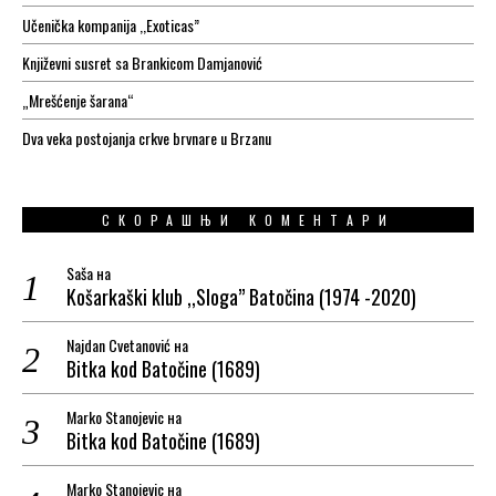
Učenička kompanija ,,Exoticas”
Književni susret sa Brankicom Damjanović
„Mrešćenje šarana“
Dva veka postojanja crkve brvnare u Brzanu
СКОРАШЊИ КОМЕНТАРИ
Saša
на
Košarkaški klub ,,Sloga” Batočina (1974 -2020)
Najdan Cvetanović
на
Bitka kod Batočine (1689)
Marko Stanojevic
на
Bitka kod Batočine (1689)
Marko Stanojevic
на