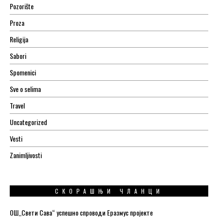
Pozorište
Proza
Religija
Sabori
Spomenici
Sve o selima
Travel
Uncategorized
Vesti
Zanimljivosti
СКОРАШЊИ ЧЛАНЦИ
ОШ,,Свети Сава“ успешно спроводи Еразмус пројекте