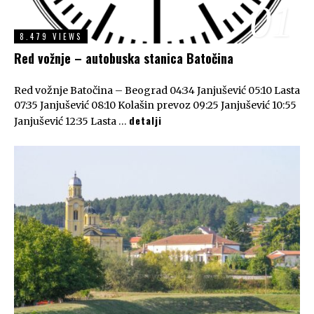
01
8.479 VIEWS
Red vožnje – autobuska stanica Batočina
Red vožnje Batočina – Beograd 04:34 Janjušević 05:10 Lasta
07:35 Janjušević 08:10 Kolašin prevoz 09:25 Janjušević 10:55
detalji
Janjušević 12:35 Lasta …