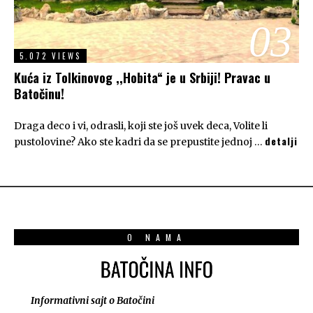
03
5.072 VIEWS
Kuća iz Tolkinovog ,,Hobita“ je u Srbiji! Pravac u
Batočinu!
Draga deco i vi, odrasli, koji ste još uvek deca, Volite li
detalji
pustolovine? Ako ste kadri da se prepustite jednoj …
O NAMA
Informativni sajt o Batočini