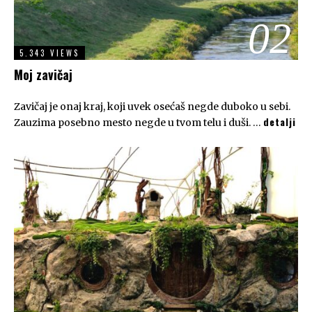
02
5.343 VIEWS
Moj zavičaj
Zavičaj je onaj kraj, koji uvek osećaš negde duboko u sebi.
detalji
Zauzima posebno mesto negde u tvom telu i duši. …