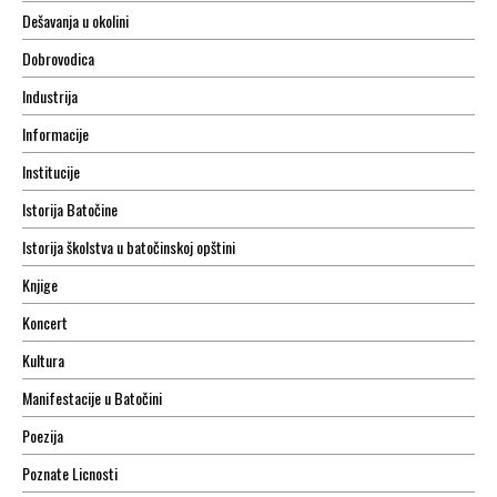
Dešavanja u okolini
Dobrovodica
Industrija
Informacije
Institucije
Istorija Batočine
Istorija školstva u batočinskoj opštini
Knjige
Koncert
Kultura
Manifestacije u Batočini
Poezija
Poznate Licnosti