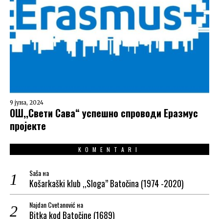
9 јуна, 2024
ОШ,,Свети Сава“ успешно спроводи Еразмус
пројекте
KOMENTARI
Saša
на
Košarkaški klub ,,Sloga” Batočina (1974 -2020)
Najdan Cvetanović
на
Bitka kod Batočine (1689)