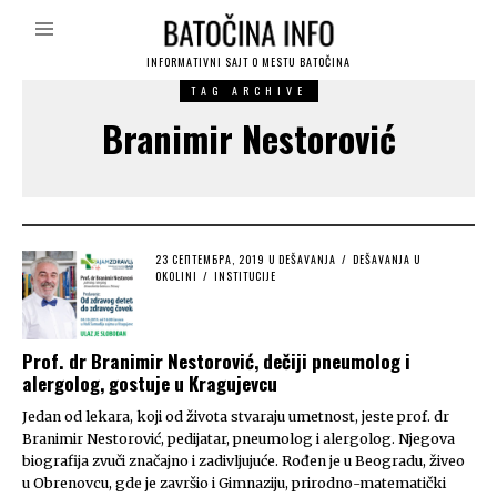
INFORMATIVNI SAJT O MESTU BATOČINA
TAG ARCHIVE
Branimir Nestorović
POSTED
23 СЕПТЕМБРА, 2019
23
U
DEŠAVANJA
/
DEŠAVANJA U
ON
OKOLINI
/
INSTITUCIJE
СЕПТЕМБРА,
2019
Prof. dr Branimir Nestorović, dečiji pneumolog i
alergolog, gostuje u Kragujevcu
Jedan od lekara, koji od života stvaraju umetnost, jeste prof. dr
Branimir Nestorović, pedijatar, pneumolog i alergolog. Njegova
biografija zvuči značajno i zadivljujuće. Rođen je u Beogradu, živeo
u Obrenovcu, gde je završio i Gimnaziju, prirodno-matematički