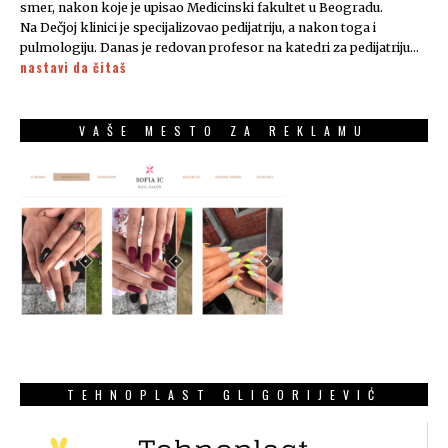
smer, nakon koje je upisao Medicinski fakultet u Beogradu.
Na Dečjoj klinici je specijalizovao pedijatriju, a nakon toga i
pulmologiju. Danas je redovan profesor na katedri za pedijatriju…
nastavi da čitaš
VAŠE MESTO ZA REKLAMU
TEHNOPLAST GLIGORIJEVIĆ