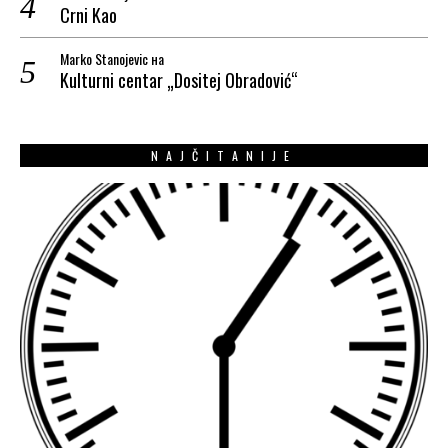
Crni Kao
Marko Stanojevic
на
Kulturni centar „Dositej Obradović“
NAJČITANIJE